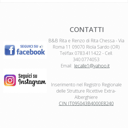
CONTATTI
B&B
Rita e Renzo di Rita Chessa - Via
Roma 11 09070 Riola Sardo (OR)
Tel/fax 0783.411422 - Cell.
340.0774053
Email:
lecalle1@yahoo.it
Inserimento nel Registro Regionale
delle Strutture Ricettive Extra-
Alberghiere
CIN IT095043B4000E8240