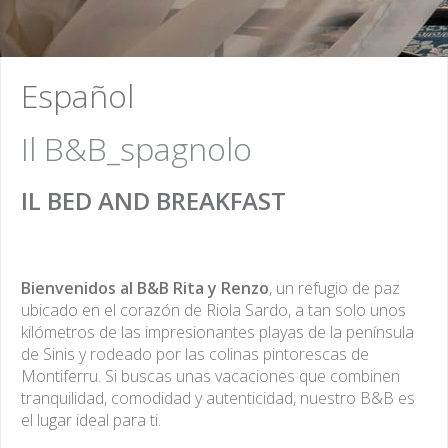
Le Camere
Le Camere
Español
Ognuna delle nostre ca
Ognuna delle nostre
Il B&B_spagnolo
l'ingresso indipendente.
camere ha l'ingresso
IL BED AND BREAKFAST
indipendente.
Bienvenidos al B&B Rita y Renzo
, un refugio de paz
ubicado en el corazón de Riola Sardo, a tan solo unos
kilómetros de las impresionantes playas de la península
de Sinis y rodeado por las colinas pintorescas de
Montiferru. Si buscas unas vacaciones que combinen
tranquilidad, comodidad y autenticidad, nuestro B&B es
el lugar ideal para ti.