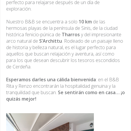
perfecto para relajarse después de un día de
La gustosa colazione è u
exploración.
abbraccio mattutino arri
Nuestro B&B se encuentra a solo
10 km
de las
hermosas playas de la península de Sinis, de la ciudad
prodotti del territorio...
histórica fenicio-púnica de
Tharros
y del impresionante
arco natural de
S’Archittu
. Rodeado de un paisaje lleno
de historia y belleza natural, es el lugar perfecto para
aquellos que buscan relajación y aventura, así como
para los que desean descubrir los tesoros escondidos
de Cerdeña.
Esperamos darles una cálida bienvenida
: en el B&B
Rita y Renzo encontrarán la hospitalidad genuina y la
tranquilidad que buscan.
Se sentirán como en casa… ¡o
quizás mejor!