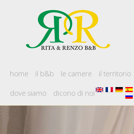
home
il b&b
le camere
il territorio
dove siamo
dicono di noi